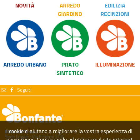
NOVITÀ
ARREDO
EDILIZIA
GIARDINO
RECINZIONI
ARREDO URBANO
PRATO
ILLUMINAZIONE
SINTETICO
Seguici
I cookie ci aiutano a migliorare la vostra esperienza di
BONFANTE s.r.l.
Sede Legale : Via E.Fermi 200
navigazione. Continuando ad utilizzare il sito internet