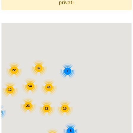
privati.
32
22
7
54
44
12
23
15
22
8