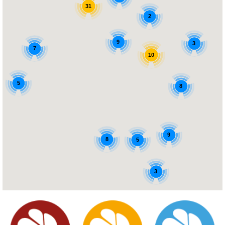
31
2
9
3
7
10
5
8
9
8
5
3